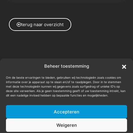
terug naar overzicht
BEN JE KLAAR VOOR JE
Beheer toestemming
VOLGENDE PRODUCTIE?
Om de beste ervaringen te bieden, gebruiken wij technologieën zoals cookies om
informatie over je apparaat op te slaan en/of te raadplegen. Door in te stemmen
met deze technologieën kunnen wij gegevens zoals surfgedrag of unieke ID's op
deze site verwerken. Als je geen toestemming geeft of uw toestemming intrekt, kan
dit een nadelige invloed hebben op bepaalde functies en mogelijkheden.
Stuur een mailtje
Accepteren
©2024 AySay B.V.
Weigeren