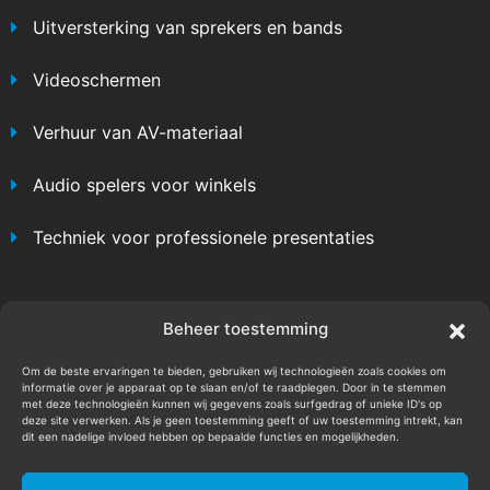
Uitversterking van sprekers en bands
Videoschermen
Verhuur van AV-materiaal
Audio spelers voor winkels
Techniek voor professionele presentaties
BEN JE KLAAR VOOR JE
Beheer toestemming
VOLGENDE PRODUCTIE?
Om de beste ervaringen te bieden, gebruiken wij technologieën zoals cookies om
informatie over je apparaat op te slaan en/of te raadplegen. Door in te stemmen
met deze technologieën kunnen wij gegevens zoals surfgedrag of unieke ID's op
deze site verwerken. Als je geen toestemming geeft of uw toestemming intrekt, kan
dit een nadelige invloed hebben op bepaalde functies en mogelijkheden.
Stuur een mailtje
Benieuwd wat wij doen?