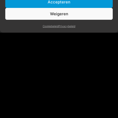
Accepteren
©2024 AySay B.V.
Weigeren
Cookiebeleid
Privacybeleid