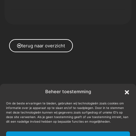
terug naar overzicht
BEN JE KLAAR VOOR JE
Beheer toestemming
VOLGENDE PRODUCTIE?
Om de beste ervaringen te bieden, gebruiken wij technologieën zoals cookies om
informatie over je apparaat op te slaan en/of te raadplegen. Door in te stemmen
met deze technologieën kunnen wij gegevens zoals surfgedrag of unieke ID's op
deze site verwerken. Als je geen toestemming geeft of uw toestemming intrekt, kan
dit een nadelige invloed hebben op bepaalde functies en mogelijkheden.
Stuur een mailtje